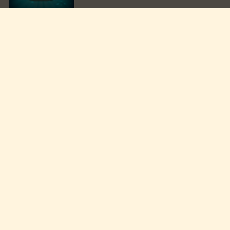
LOGIN
USERNAME
KATA SANDI
Lupa Kata Sandi ?
VALIDASI
LOGIN
DAFTAR