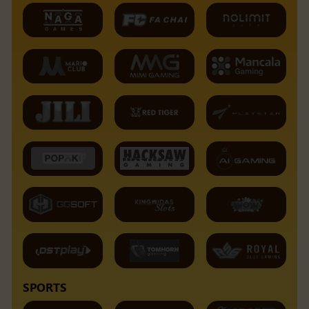
SPORTS