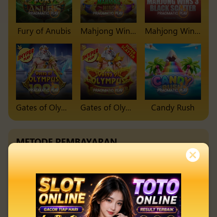
Fury of Anubis
Mahjong Wins Triple Pot
Mahjong Wins 3 - Black Scatter
Gates of Olympus 1000
Gates of Olympus Super Scatter
Candy Rush
METODE PEMBAYARAN