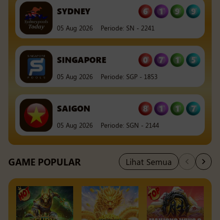
0
7
1
5
SINGAPORE
05 Aug 2026
Periode
:
SGP
-
1853
8
1
1
7
SAIGON
05 Aug 2026
Periode
:
SGN
-
2144
9
7
7
5
MAGNUM45
05 Aug 2026
Periode
:
MG45
-
2497
GAME POPULAR
Lihat Semua