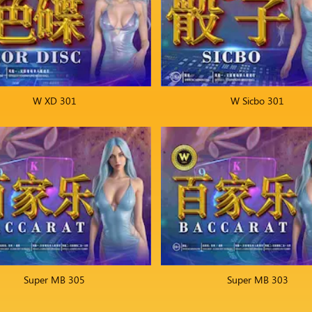
W XD 301
W Sicbo 301
Super MB 305
Super MB 303