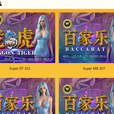
Super DT 301
Super MB 207