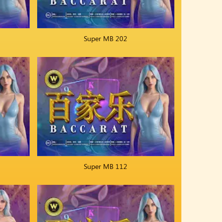
Super MB 202
Super MB 112