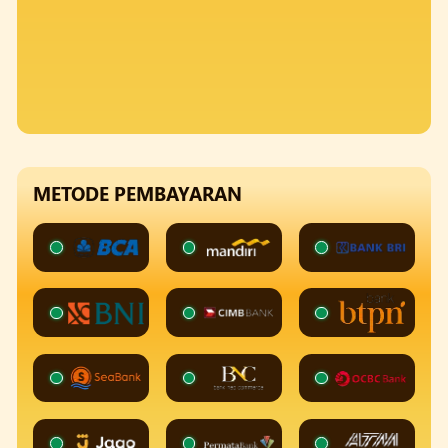
METODE PEMBAYARAN