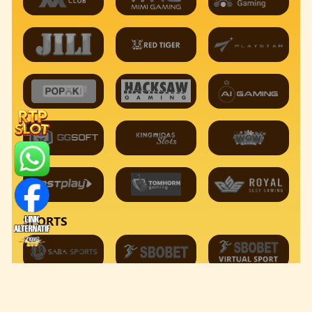
SPORTS